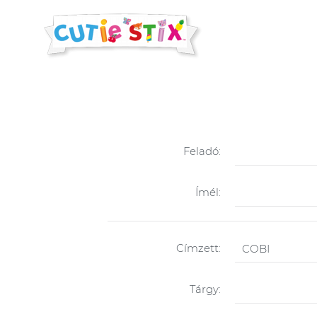
Feladó:
Ímél:
Címzett:
Tárgy: