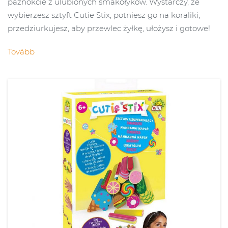
paznokcie z ulubionych smakołyków. Wystarczy, że
wybierzesz sztyft Cutie Stix, potniesz go na koraliki,
przedziurkujesz, aby przewlec żyłkę, ułożysz i gotowe!
Tovább