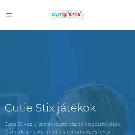
Cutie Stix játékok
Cutie Stix az új szórakoztató díszítő-kiegészítő játék.
Olyan dizájnokkal, mint állatos, emojis, és fincsi