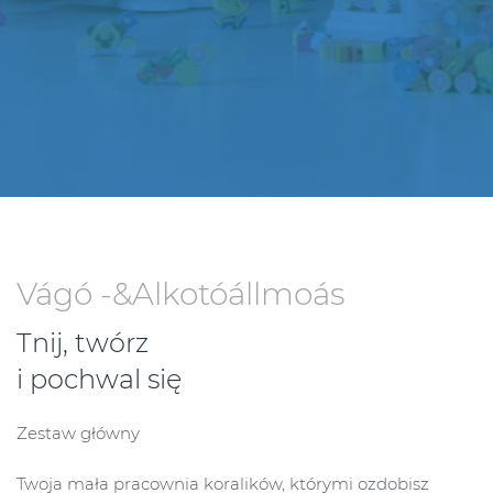
Vágó -&Alkotóállmoás
Tnij, twórz
i pochwal się
Zestaw główny
Twoja mała pracownia koralików, którymi ozdobisz