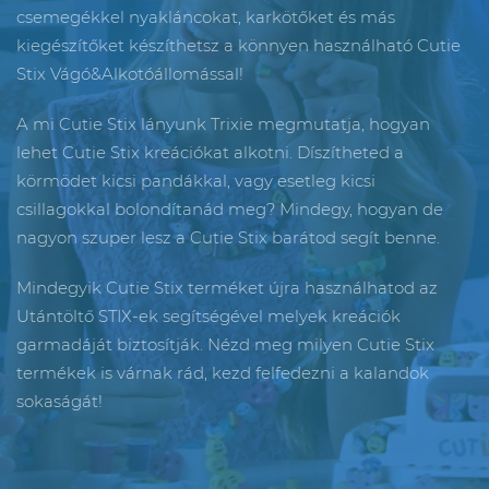
csemegékkel nyakláncokat, karkötőket és más
kiegészítőket készíthetsz a könnyen használható Cutie
Stix Vágó&Alkotóállomással!
A mi Cutie Stix lányunk Trixie megmutatja, hogyan
lehet Cutie Stix kreációkat alkotni. Díszítheted a
körmödet kicsi pandákkal, vagy esetleg kicsi
csillagokkal bolondítanád meg? Mindegy, hogyan de
nagyon szuper lesz a Cutie Stix barátod segít benne.
Mindegyik Cutie Stix terméket újra használhatod az
Utántöltő STIX-ek segítségével melyek kreációk
garmadáját biztosítják. Nézd meg milyen Cutie Stix
termékek is várnak rád, kezd felfedezni a kalandok
sokaságát!